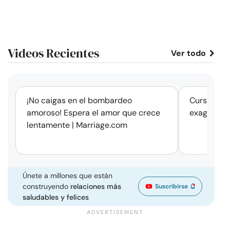
Videos Recientes
Ver todo
corto
¡No caigas en el bombardeo
Cursos de 
amoroso! Espera el amor que crece
exageració
lentamente | Marriage.com
Únete a millones que están
construyendo
relaciones más
Suscribirse
saludables y felices