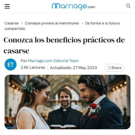
Casarse
›
Consejos previos al matrimonio
›
Da forma a tu futuro
compartido
Buscar
Conozca los beneficios prácticos de
casarse
Casarse
Por
Marriage.com Editorial Team
2.6k Lecturas
Actualizado: 27 May, 2023
Share
Relaciones
Familia
Ayuda
Cursos