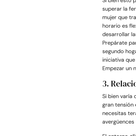
Si bien esto 
superar la fe
mujer que tra
horario es fl
desarrollar l
Prepárate par
segundo hoga
iniciativa qu
Empezar un n
3. Relaci
Si bien varía
gran tensión 
necesitas ter
avergüences 