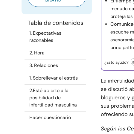
El tiempo 
menudo camb
proteja los
Tabla de contenidos
Comunicac
escuche más
1. Expectativas
asesoramie
razonables
principal f
2. Hora
¿Esto ayudó?
3. Relaciones
1. Sobrellevar el estrés
La infertili
se discutió 
2.Esté abierto a la
blogueros y 
posibilidad de
infertilidad masculina
sus problemas
ofreciendo s
Hacer cuestionario
Según los Ce