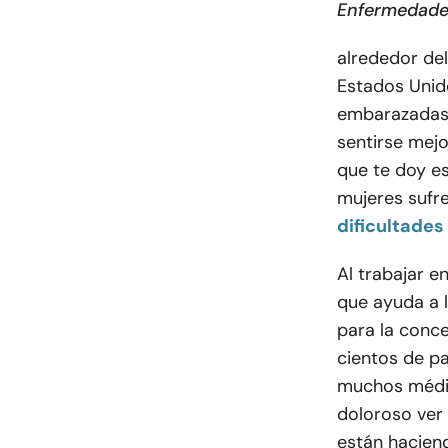
Enfermedades
alrededor del
Estados Unid
embarazadas.
sentirse mejo
que te doy es
mujeres sufre
dificultade
Al trabajar 
que ayuda a l
para la conce
cientos de p
muchos médic
doloroso ver 
están haciend