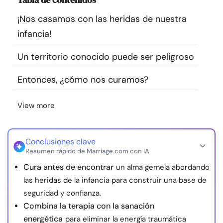
Recursos
¡Nos casamos con las heridas de nuestra
infancia!
Comunidad
Un territorio conocido puede ser peligroso
Encuentra un terapeuta
Entonces, ¿cómo nos curamos?
Idioma
ES
View more
Sobre nosotros
Contáctanos
Escríbenos
Publicidad con
Conclusiones clave
nosotros
Resumen rápido de Marriage.com con IA
© Copyright 2026. Todos los derechos reservados.
Cura antes de encontrar
un alma gemela abordando
las heridas de la infancia para construir una base de
seguridad y confianza.
Combina la terapia con la sanación
energética
para eliminar la energía traumática