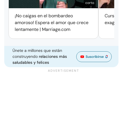
corto
¡No caigas en el bombardeo
Cursos de 
amoroso! Espera el amor que crece
exageració
lentamente | Marriage.com
Únete a millones que están
construyendo
relaciones más
Suscribirse
saludables y felices