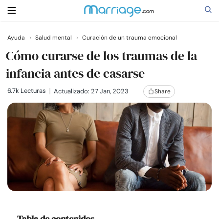
Ayuda
›
Salud mental
›
Curación de un trauma emocional
Buscar
Cómo curarse de los traumas de la
infancia antes de casarse
Casarse
6.7k Lecturas
Actualizado: 27 Jan, 2023
Share
Relaciones
Familia
Ayuda
Cursos
Tabla de contenidos