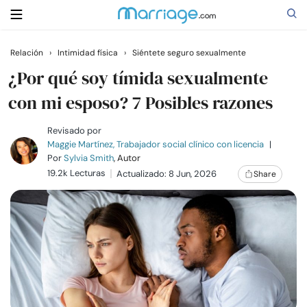
Relación
›
Intimidad física
›
Siéntete seguro sexualmente
Buscar
¿Por qué soy tímida sexualmente
con mi esposo? 7 Posibles razones
Casarse
Revisado por
Maggie Martínez, Trabajador social clínico con licencia
|
Por
Sylvia Smith
, Autor
Relaciones
19.2k Lecturas
Actualizado: 8 Jun, 2026
Share
Familia
Ayuda
Cursos