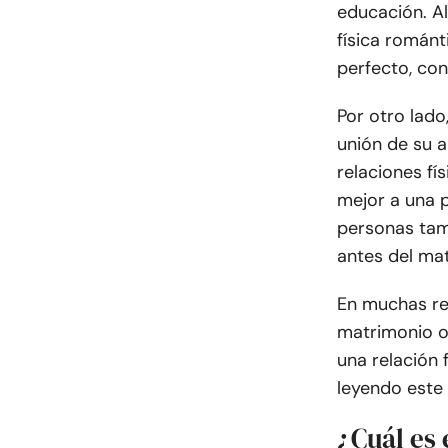
educación. Al
física román
perfecto, co
Por otro lado
unión de su a
relaciones fí
mejor a una 
personas tamb
antes del ma
En muchas rel
matrimonio o 
una relación 
leyendo este 
¿Cuál es 