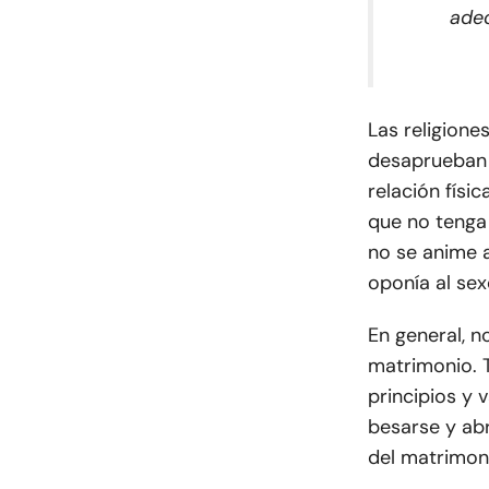
ade
Las religione
desaprueban 
relación físic
que no tenga
no se anime a
oponía al sex
En general, n
matrimonio. 
principios y 
besarse y abr
del matrimon