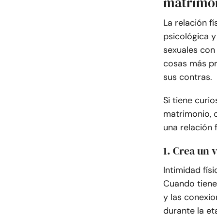
matrimon
La relación f
psicológica y
sexuales con 
cosas más pri
sus contras.
Si tiene curi
matrimonio, c
una relación 
1. Crea un 
Intimidad físi
Cuando tienes
y las conexio
durante la et