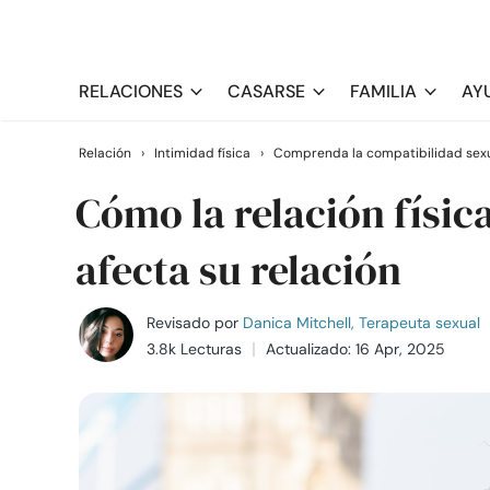
RELACIONES
CASARSE
FAMILIA
AY
Relación
›
Intimidad física
›
Comprenda la compatibilidad sex
Cómo la relación físic
afecta su relación
Revisado por
Danica Mitchell, Terapeuta sexual
3.8k Lecturas
Actualizado: 16 Apr, 2025