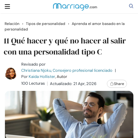
Relación
›
Tipos de personalidad
›
Aprenda el amor basado en la
personalidad
Buscar
11 Qué hacer y qué no hacer al salir
con una personalidad tipo C
Casarse
Revisado por
Christiana Njoku, Consejero profesional licenciado
|
Relaciones
Por
Kaida Hollister
, Autor
100 Lecturas
Actualizado: 21 Apr, 2026
Share
Familia
Ayuda
Cursos