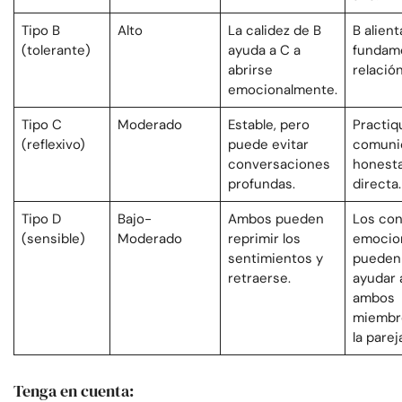
Tipo B
Alto
La calidez de B
B alient
(tolerante)
ayuda a C a
fundame
abrirse
relación
emocionalmente.
Tipo C
Moderado
Estable, pero
Practiq
(reflexivo)
puede evitar
comuni
conversaciones
honesta
profundas.
directa.
Tipo D
Bajo-
Ambos pueden
Los con
(sensible)
Moderado
reprimir los
emocio
sentimientos y
pueden
retraerse.
ayudar 
ambos
miembr
la parej
Tenga en cuenta: