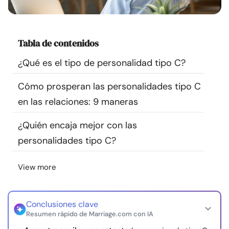
Recursos
Comunidad
Tabla de contenidos
¿Qué es el tipo de personalidad tipo C?
Encuentra un terapeuta
Cómo prosperan las personalidades tipo C
Idioma
ES
en las relaciones: 9 maneras
¿Quién encaja mejor con las
personalidades tipo C?
Sobre nosotros
Contáctanos
Escríbenos
Publicidad con
nosotros
View more
© Copyright 2026. Todos los derechos reservados.
Conclusiones clave
Resumen rápido de Marriage.com con IA