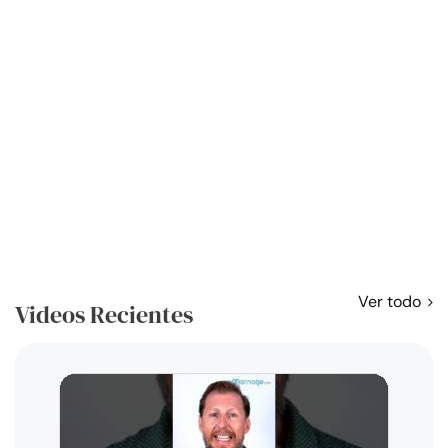
Ver todo
Videos Recientes
Curso
exag