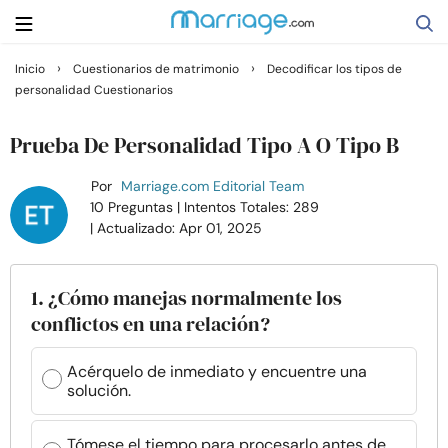
›
›
Inicio
Cuestionarios de matrimonio
Decodificar los tipos de
personalidad Cuestionarios
Buscar
Prueba De Personalidad Tipo A O Tipo B
Casarse
Por
Marriage.com Editorial Team
10 Preguntas
| Intentos Totales: 289
| Actualizado: Apr 01, 2025
Relaciones
Familia
1. ¿Cómo manejas normalmente los
conflictos en una relación?
Ayuda
Acérquelo de inmediato y encuentre una
solución.
Cursos
Tómese el tiempo para procesarlo antes de