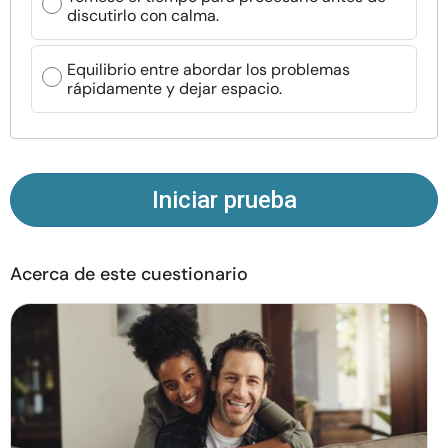
discutirlo con calma.
Recursos
Equilibrio entre abordar los problemas
Comunidad
rápidamente y dejar espacio.
Encuentra un terapeuta
Idioma
ES
Iniciar prueba
Sobre nosotros
Contáctanos
Escríbenos
Publicidad con
Acerca de este cuestionario
nosotros
© Copyright 2026. Todos los derechos reservados.