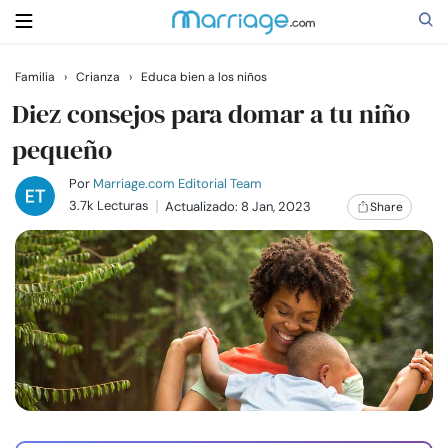
Familia
›
Crianza
›
Educa bien a los niños
Buscar
Diez consejos para domar a tu niño
pequeño
Casarse
Por
Marriage.com Editorial Team
3.7k Lecturas
Actualizado: 8 Jan, 2023
Share
Relaciones
Familia
Ayuda
Cursos