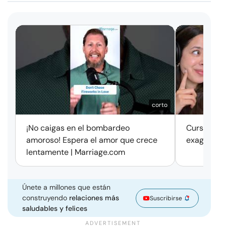
corto
¡No caigas en el bombardeo
Cursos de 
amoroso! Espera el amor que crece
exageració
lentamente | Marriage.com
Únete a millones que están
construyendo
relaciones más
Suscribirse
saludables y felices