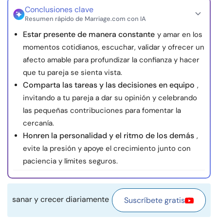
Conclusiones clave
Recursos
Resumen rápido de Marriage.com con IA
Estar presente de manera constante
y amar en los
Comunidad
momentos cotidianos, escuchar, validar y ofrecer un
afecto amable para profundizar la confianza y hacer
Encuentra un terapeuta
que tu pareja se sienta vista.
Comparta las tareas y las decisiones en equipo
,
Idioma
ES
invitando a tu pareja a dar su opinión y celebrando
las pequeñas contribuciones para fomentar la
cercanía.
Sobre nosotros
Contáctanos
Escríbenos
Publicidad con
Honren la personalidad y el ritmo de los demás
,
nosotros
evite la presión y apoye el crecimiento junto con
paciencia y límites seguros.
© Copyright 2026. Todos los derechos reservados.
sanar y crecer diariamente
Suscríbete gratis