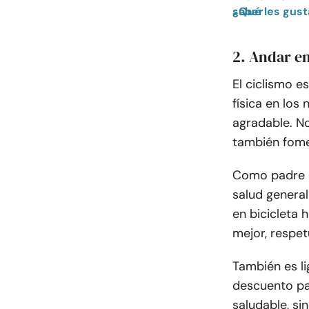
¿Qué les gusta a los niños hoy en día? 31 cosas divertidas que debes saber
2. Andar en
El ciclismo e
física en los
agradable. No
también fomen
Como padre c
salud general
en bicicleta 
mejor, respe
También es li
descuento par
saludable, s