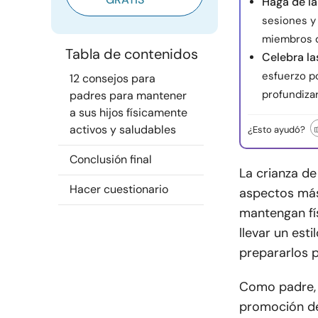
Haga de la
sesiones y
miembros de
Tabla de contenidos
Celebra la
esfuerzo po
12 consejos para
profundiza
padres para mantener
a sus hijos físicamente
activos y saludables
¿Esto ayudó?
Conclusión final
La crianza de
Hacer cuestionario
aspectos más
mantengan fís
llevar un es
prepararlos p
Como padre, 
promoción de 