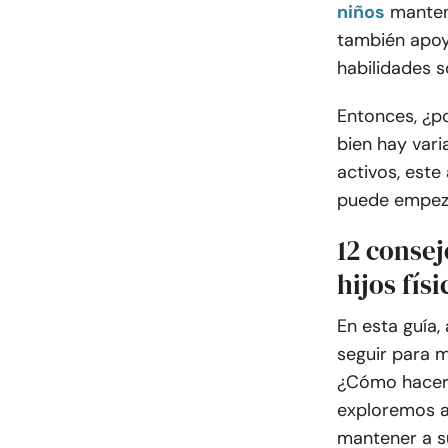
niños
mantene
también apoy
habilidades s
Entonces, ¿po
bien hay var
activos, este
puede empez
12 conse
hijos fís
En esta guía
seguir para m
¿Cómo hacer 
exploremos a
mantener a su