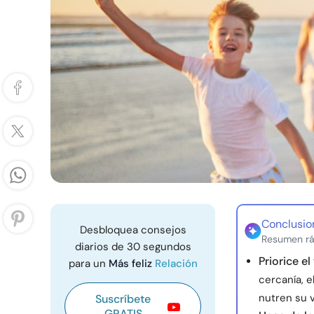
Conclusio
Desbloquea consejos
Resumen rá
diarios de 30 segundos
Priorice el
para un
Más feliz
Relación
cercanía, 
nutren su v
Suscríbete
GRATIS