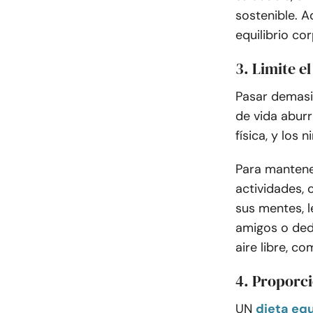
sostenible. A
equilibrio cor
3. Limite e
Pasar demasia
de vida aburr
física, y los 
Para mantener
actividades,
sus mentes, l
amigos o ded
aire libre, co
4. Proporc
UN
dieta equ