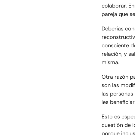
colaborar. E
pareja que s
Deberías cons
reconstructiv
consciente de
relación, y s
misma.
Otra razón pa
son las modi
las personas 
les beneficiar
Esto es espec
cuestión de i
porque inclu