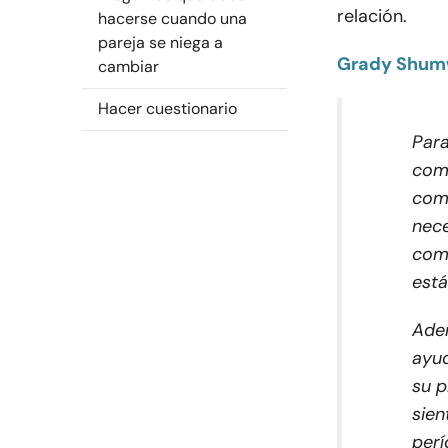
relación.
hacerse cuando una
pareja se niega a
Grady Shu
cambiar
Hacer cuestionario
Para
comu
comu
nece
com
está
Adem
ayud
su p
sien
perí