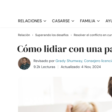
RELACIONES
CASARSE
FAMILIA
AY
Relación
›
Superando los desafíos
›
Resolver el conflicto en cu
Cómo lidiar con una p
Revisado por
Grady Shumway, Consejero licenci
9.2k Lecturas
Actualizado: 4 Nov, 2024