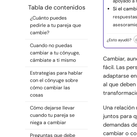
apoyado a 
Tabla de contenidos
Si el camb
respuestas
¿Cuánto puedes
asesoramie
pedirle a tu pareja que
cambie?
¿Esto ayudó?
Cuando no puedas
cambiar a tu cónyuge,
Cambiar
, au
cámbiate a ti mismo
fácil. Las p
Estrategias para hablar
adaptarse en
con el cónyuge sobre
al que deben
cómo cambiar las
transformaci
cosas
Una relación
Cómo dejarse llevar
cuando tu pareja se
juntos para 
niega a cambiar
demandas de l
cambiar o co
Preguntas que debe