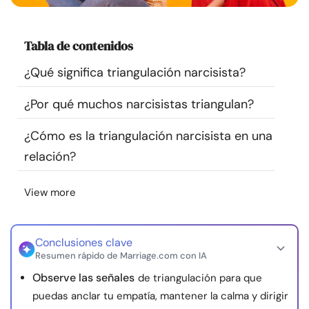
Recursos
Tabla de contenidos
Comunidad
¿Qué significa triangulación narcisista?
Encuentra un terapeuta
¿Por qué muchos narcisistas triangulan?
Idioma
ES
¿Cómo es la triangulación narcisista en una
relación?
Sobre nosotros
Contáctanos
Escríbenos
Publicidad con
View more
nosotros
© Copyright 2026. Todos los derechos reservados.
Conclusiones clave
Resumen rápido de Marriage.com con IA
Observe las señales
de triangulación para que
puedas anclar tu empatía, mantener la calma y dirigir