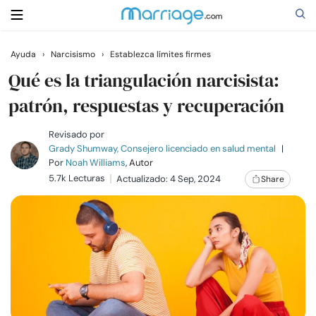
Ayuda
›
Narcisismo
›
Establezca límites firmes
Buscar
Qué es la triangulación narcisista:
patrón, respuestas y recuperación
Casarse
Revisado por
Grady Shumway, Consejero licenciado en salud mental
|
Por
Noah Williams
, Autor
Relaciones
5.7k Lecturas
Actualizado: 4 Sep, 2024
Share
Familia
Ayuda
Cursos