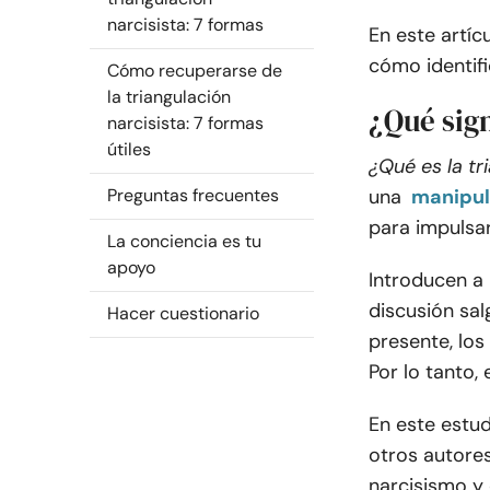
narcisista: 7 formas
En este artíc
cómo identifi
Cómo recuperarse de
la triangulación
¿Qué sign
narcisista: 7 formas
útiles
¿Qué es la tr
Preguntas frecuentes
una
manipul
para impulsar
La conciencia es tu
apoyo
Introducen a 
discusión sal
Hacer cuestionario
presente, los
Por lo tanto,
En este estud
otros autore
narcisismo y 