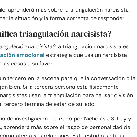
ulo, aprenderá más sobre la triangulación narcisista,
car la situación y la forma correcta de responder.
ifica triangulación narcisista?
iangulación narcisista?
La triangulación narcisista es
ación emocional
estrategia que usa un narcisista
 las cosas a su favor.
un tercero en la escena para que la conversación o la
gan bien. Si la tercera persona está físicamente
 narcisistas usan la triangulación para causar división.
 el tercero termina de estar de su lado.
io de investigación realizado por Nicholas J.S. Day y
s, aprenderá más sobre el rasgo de personalidad del
cómo afecta sus relaciones. Este estudio se titula