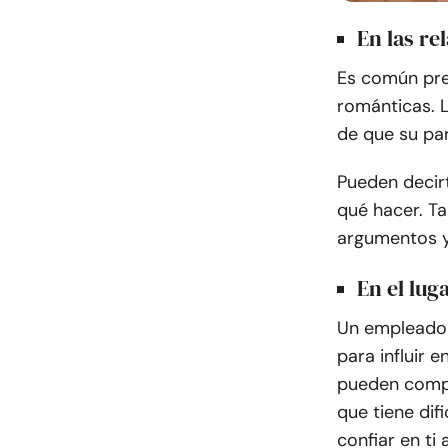
En las re
Es común pres
románticas. L
de que su par
Pueden decirt
qué hacer. T
argumentos y 
En el lug
Un empleador 
para influir 
pueden compa
que tiene dif
confiar en ti