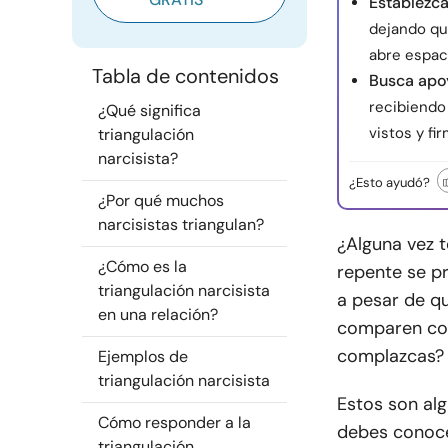
Establezca
dejando que
abre espac
Tabla de contenidos
Busca apo
recibiendo
¿Qué significa
vistos y f
triangulación
narcisista?
¿Esto ayudó?
¿Por qué muchos
narcisistas triangulan?
¿Alguna vez t
¿Cómo es la
repente se p
triangulación narcisista
a pesar de q
en una relación?
comparen con
complazcas?
Ejemplos de
triangulación narcisista
Estos son alg
Cómo responder a la
debes conoce
triangulación