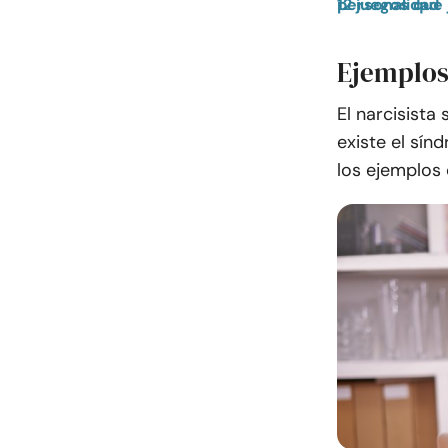
12 juegos que juegan las personas con trastorno narcisista de la personalidad
Ejemplos 
El narcisista
existe el sín
los ejemplos 