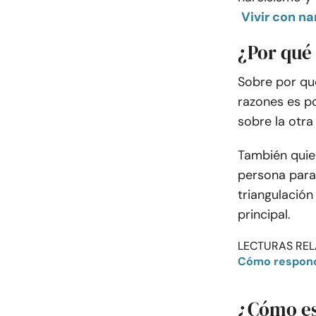
Vivir con n
¿Por qué
Sobre por qué
razones es p
sobre la otra
También quier
persona para 
triangulación
principal.
LECTURAS REL
Cómo responde
¿Cómo es 