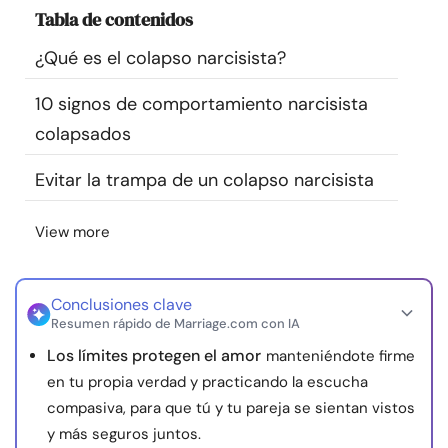
Tabla de contenidos
Recursos
¿Qué es el colapso narcisista?
Comunidad
10 signos de comportamiento narcisista
Encuentra un terapeuta
colapsados
Evitar la trampa de un colapso narcisista
Idioma
ES
View more
Sobre nosotros
Contáctanos
Escríbenos
Publicidad con
nosotros
Conclusiones clave
Resumen rápido de Marriage.com con IA
© Copyright 2026. Todos los derechos reservados.
Los límites protegen el amor
manteniéndote firme
en tu propia verdad y practicando la escucha
compasiva, para que tú y tu pareja se sientan vistos
y más seguros juntos.