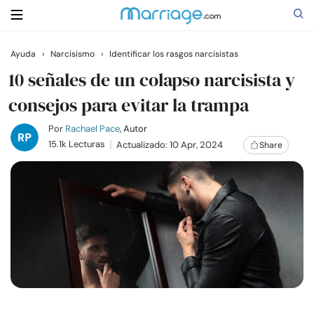
Ayuda
›
Narcisismo
›
Identificar los rasgos narcisistas
Buscar
10 señales de un colapso narcisista y
consejos para evitar la trampa
Casarse
Por
Rachael Pace
, Autor
15.1k Lecturas
Actualizado: 10 Apr, 2024
Share
Relaciones
Familia
Ayuda
Cursos