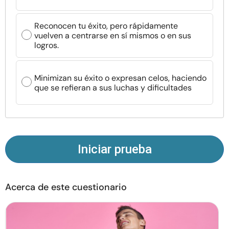
Recursos
Reconocen tu éxito, pero rápidamente
vuelven a centrarse en sí mismos o en sus
Comunidad
logros.
Encuentra un terapeuta
Minimizan su éxito o expresan celos, haciendo
que se refieran a sus luchas y dificultades
Idioma
ES
Sobre nosotros
Contáctanos
Escríbenos
Publicidad con
Iniciar prueba
nosotros
© Copyright 2026. Todos los derechos reservados.
Acerca de este cuestionario