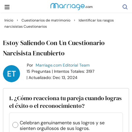
›
›
Inicio
Cuestionarios de matrimonio
Identificar los rasgos
narcisistas Cuestionarios
Buscar
Estoy Saliendo Con Un Cuestionario
Casarse
Narcisista Encubierto
Por
Marriage.com Editorial Team
Relaciones
15 Preguntas
| Intentos Totales: 3197
| Actualizado: Dec 13, 2024
Familia
1. ¿Cómo reacciona tu pareja cuando logras
Ayuda
el éxito o el reconocimiento?
Cursos
Celebran genuinamente sus logros y se
sienten orgullosos de sus logros.