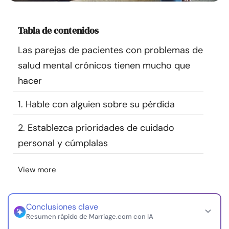
Recursos
Tabla de contenidos
Comunidad
Las parejas de pacientes con problemas de
salud mental crónicos tienen mucho que
Encuentra un terapeuta
hacer
Idioma
ES
1. Hable con alguien sobre su pérdida
2. Establezca prioridades de cuidado
Sobre nosotros
Contáctanos
Escríbenos
Publicidad con
personal y cúmplalas
nosotros
View more
© Copyright 2026. Todos los derechos reservados.
Conclusiones clave
Resumen rápido de Marriage.com con IA