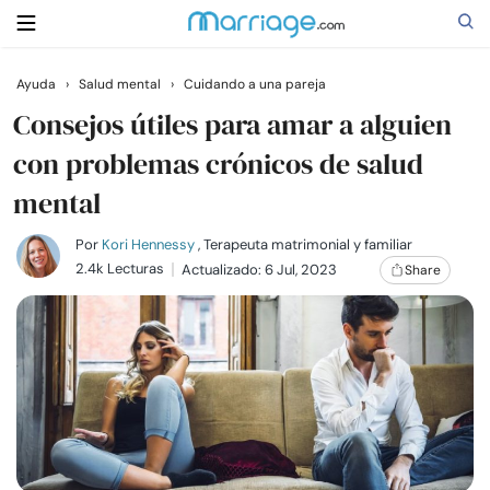
Ayuda
›
Salud mental
›
Cuidando a una pareja
Buscar
Consejos útiles para amar a alguien
con problemas crónicos de salud
mental
Casarse
Por
Kori Hennessy
, Terapeuta matrimonial y familiar
Relaciones
2.4k Lecturas
Actualizado: 6 Jul, 2023
Share
Familia
Ayuda
Cursos