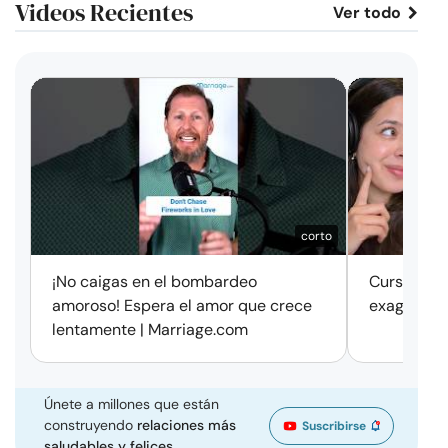
Videos Recientes
Ver todo
corto
¡No caigas en el bombardeo
Cursos de 
amoroso! Espera el amor que crece
exageració
lentamente | Marriage.com
Únete a millones que están
construyendo
relaciones más
Suscribirse
saludables y felices