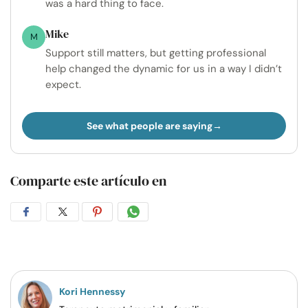
was a hard thing to face.
Mike
M
Support still matters, but getting professional
help changed the dynamic for us in a way I didn’t
expect.
See what people are saying
Comparte este artículo en
Compartir
Compartir
Compartir
Compartir
en
en
en
por
Facebook
Twitter
Pinterest
WhatsApp
Kori Hennessy