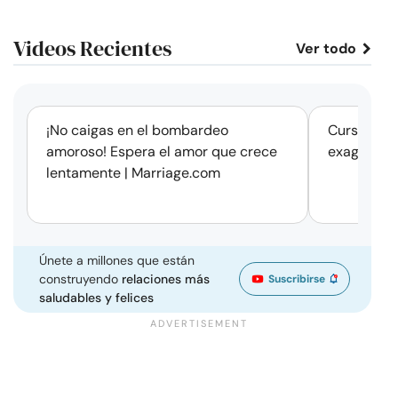
Videos Recientes
Ver todo
corto
¡No caigas en el bombardeo
Cursos de 
amoroso! Espera el amor que crece
exageració
lentamente | Marriage.com
Únete a millones que están
construyendo
relaciones más
Suscribirse
saludables y felices