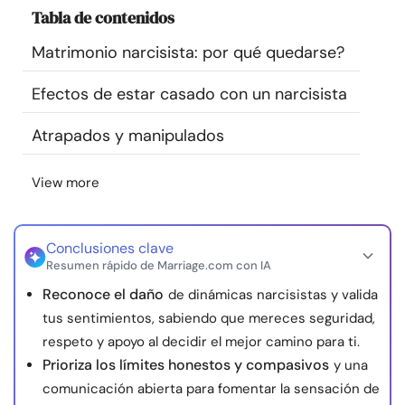
Tabla de contenidos
Recursos
Matrimonio narcisista: por qué quedarse?
Comunidad
Efectos de estar casado con un narcisista
Encuentra un terapeuta
Atrapados y manipulados
Idioma
ES
View more
Conclusiones clave
Sobre nosotros
Contáctanos
Escríbenos
Publicidad con
Resumen rápido de Marriage.com con IA
nosotros
Reconoce el daño
de dinámicas narcisistas y valida
© Copyright 2026. Todos los derechos reservados.
tus sentimientos, sabiendo que mereces seguridad,
respeto y apoyo al decidir el mejor camino para ti.
Prioriza los límites honestos y compasivos
y una
comunicación abierta para fomentar la sensación de