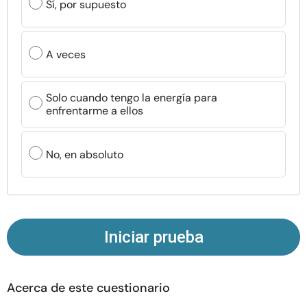
Sí, por supuesto
Recursos
Comunidad
A veces
Encuentra un terapeuta
Solo cuando tengo la energía para
enfrentarme a ellos
Idioma
ES
No, en absoluto
Sobre nosotros
Contáctanos
Escríbenos
Publicidad con
nosotros
© Copyright 2026. Todos los derechos reservados.
Iniciar prueba
Acerca de este cuestionario