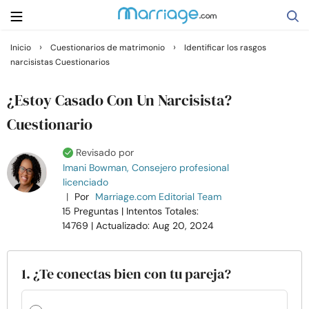
›
›
Inicio
Cuestionarios de matrimonio
Identificar los rasgos
narcisistas Cuestionarios
Buscar
¿Estoy Casado Con Un Narcisista?
Casarse
Cuestionario
Revisado por
Relaciones
Imani Bowman, Consejero profesional
licenciado
|
Por
Marriage.com Editorial Team
Familia
15 Preguntas
| Intentos Totales:
14769
| Actualizado: Aug 20, 2024
Ayuda
1. ¿Te conectas bien con tu pareja?
Cursos