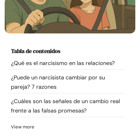
Recursos
Comunidad
Encuentra un terapeuta
Tabla de contenidos
Idioma
ES
¿Qué es el narcisismo en las relaciones?
¿Puede un narcisista cambiar por su
Sobre nosotros
Contáctanos
Escríbenos
Publicidad con
pareja? 7 razones
nosotros
¿Cuáles son las señales de un cambio real
© Copyright 2026. Todos los derechos reservados.
frente a las falsas promesas?
View more