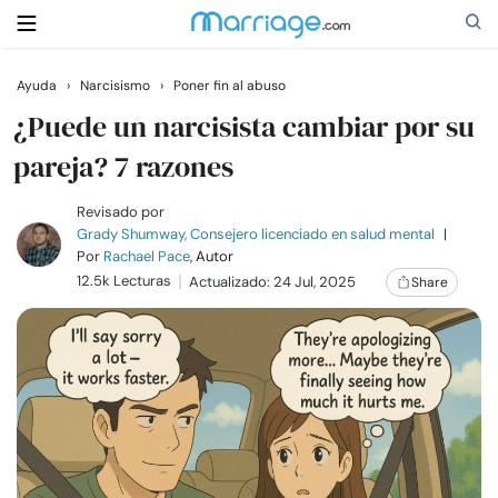
Ayuda
›
Narcisismo
›
Poner fin al abuso
Buscar
¿Puede un narcisista cambiar por su
pareja? 7 razones
Casarse
Revisado por
Grady Shumway, Consejero licenciado en salud mental
|
Por
Rachael Pace
, Autor
Relaciones
12.5k Lecturas
Actualizado: 24 Jul, 2025
Share
Familia
Ayuda
Cursos