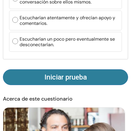
conversación sobre ellos mismos.
Recursos
Escucharían atentamente y ofrecían apoyo y
Comunidad
comentarios.
Encuentra un terapeuta
Escucharían un poco pero eventualmente se
desconectarían.
Idioma
ES
Iniciar prueba
Sobre nosotros
Contáctanos
Escríbenos
Publicidad con
nosotros
© Copyright 2026. Todos los derechos reservados.
Acerca de este cuestionario