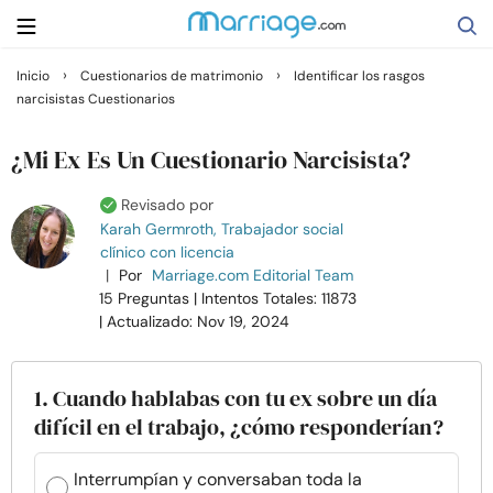
›
›
Inicio
Cuestionarios de matrimonio
Identificar los rasgos
narcisistas Cuestionarios
Buscar
¿Mi Ex Es Un Cuestionario Narcisista?
Casarse
Revisado por
Karah Germroth, Trabajador social
clínico con licencia
Relaciones
|
Por
Marriage.com Editorial Team
15 Preguntas
| Intentos Totales: 11873
Familia
| Actualizado: Nov 19, 2024
Ayuda
1. Cuando hablabas con tu ex sobre un día
difícil en el trabajo, ¿cómo responderían?
Cursos
Interrumpían y conversaban toda la