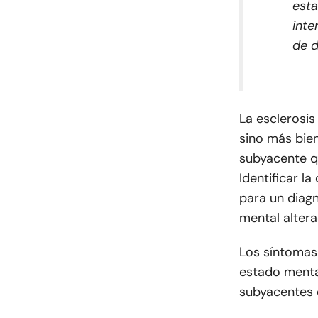
esta
inte
de d
La esclerosis
sino más bie
subyacente qu
Identificar l
para un diag
mental altera
Los síntomas 
estado menta
subyacentes 