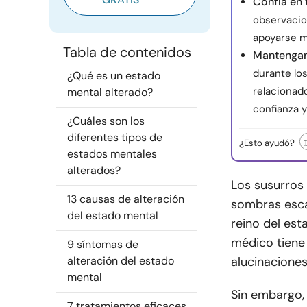
Confía en 
observacio
apoyarse m
Tabla de contenidos
Mantengan
durante lo
¿Qué es un estado
relacionad
mental alterado?
confianza y
¿Cuáles son los
diferentes tipos de
¿Esto ayudó?
estados mentales
alterados?
Los susurros 
13 causas de alteración
sombras esca
del estado mental
reino del es
médico tiene
9 síntomas de
alteración del estado
alucinacione
mental
Sin embargo,
7 tratamientos eficaces