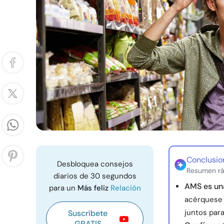
Conclusio
Desbloquea consejos
Resumen rá
diarios de 30 segundos
AMS es una
para un
Más feliz
Relación
acérquese 
juntos para
Suscríbete
GRATIS