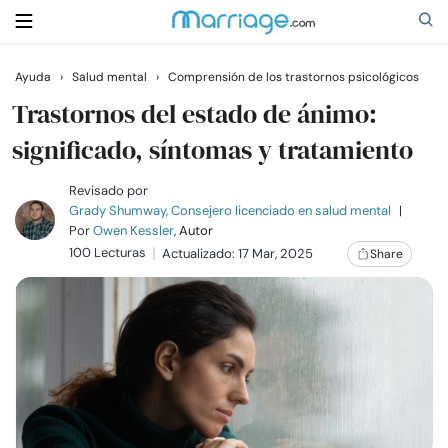
Ayuda
›
Salud mental
›
Comprensión de los trastornos psicológicos
Buscar
Trastornos del estado de ánimo:
significado, síntomas y tratamiento
Casarse
Revisado por
Grady Shumway, Consejero licenciado en salud mental
|
Por
Owen Kessler
, Autor
Relaciones
100 Lecturas
Actualizado: 17 Mar, 2025
Share
Familia
Ayuda
Cursos