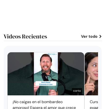
Videos Recientes
Ver todo
corto
¡No caigas en el bombardeo
Cursos de 
amoroso! Espera el amor que crece
exageració