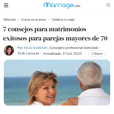
Relación
›
Crece en el amor
›
Celebra tu viaje
Buscar
7 consejos para matrimonios
exitosos para parejas mayores de 70
Casarse
Por
Alicia Goldstein
, Consejero profesional licenciado
10.3k Lecturas
Actualizado: 21 Oct, 2022
Share
Relaciones
Familia
Ayuda
Cursos