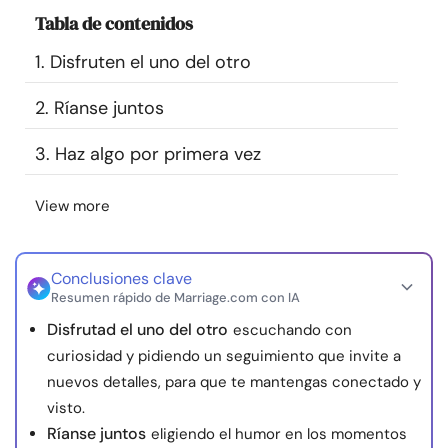
Recursos
Tabla de contenidos
1. Disfruten el uno del otro
Comunidad
2. Ríanse juntos
Encuentra un terapeuta
3. Haz algo por primera vez
Idioma
ES
View more
Sobre nosotros
Contáctanos
Escríbenos
Publicidad con
Conclusiones clave
Resumen rápido de Marriage.com con IA
nosotros
Disfrutad el uno del otro
escuchando con
© Copyright 2026. Todos los derechos reservados.
curiosidad y pidiendo un seguimiento que invite a
nuevos detalles, para que te mantengas conectado y
visto.
Ríanse juntos
eligiendo el humor en los momentos