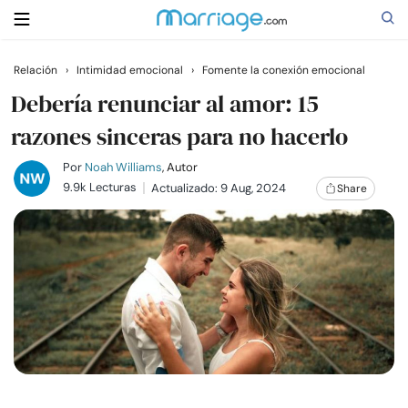
Relación
›
Intimidad emocional
›
Fomente la conexión emocional
Buscar
Debería renunciar al amor: 15
razones sinceras para no hacerlo
Casarse
Por
Noah Williams
, Autor
9.9k Lecturas
Actualizado: 9 Aug, 2024
Share
Relaciones
Familia
Ayuda
Cursos