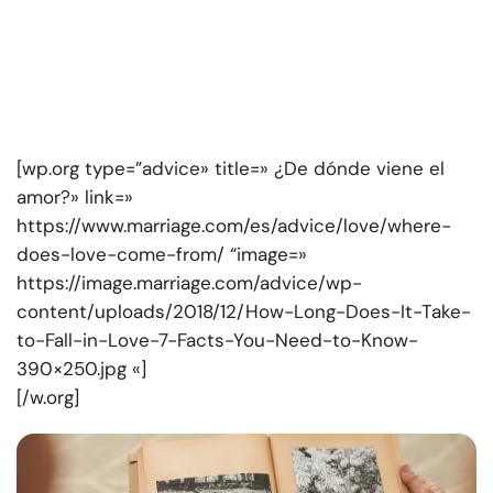
[wp.org type=”advice» title=» ¿De dónde viene el
amor?» link=»
https://www.marriage.com/es/advice/love/where-
does-love-come-from/ “image=»
https://image.marriage.com/advice/wp-
content/uploads/2018/12/How-Long-Does-It-Take-
to-Fall-in-Love-7-Facts-You-Need-to-Know-
390×250.jpg «]
[/w.org]