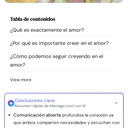
Recursos
Tabla de contenidos
Comunidad
¿Qué es exactamente el amor?
Encuentra un terapeuta
¿Por qué es importante creer en el amor?
Idioma
ES
¿Cómo podemos seguir creyendo en el
amor?
Sobre nosotros
Contáctanos
Escríbenos
Publicidad con
View more
nosotros
© Copyright 2026. Todos los derechos reservados.
Conclusiones clave
Resumen rápido de Marriage.com con IA
Comunicación abierta
profundiza la conexión ya
que ambos comparten necesidades y escuchan con