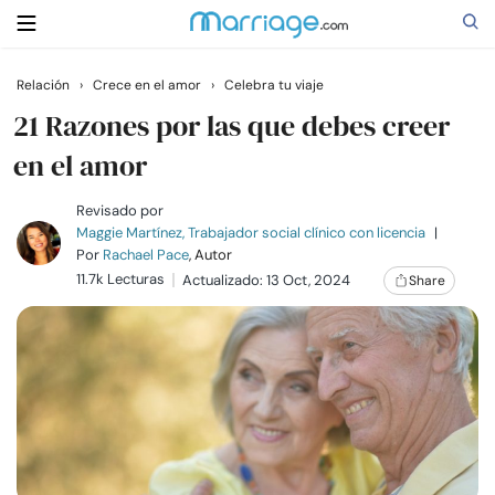
Relación
›
Crece en el amor
›
Celebra tu viaje
Buscar
21 Razones por las que debes creer
en el amor
Casarse
Revisado por
Maggie Martínez, Trabajador social clínico con licencia
|
Por
Rachael Pace
, Autor
Relaciones
11.7k Lecturas
Actualizado: 13 Oct, 2024
Share
Familia
Ayuda
Cursos