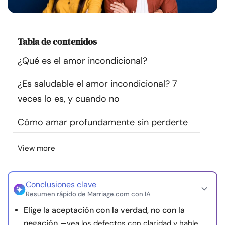
Recursos
Comunidad
Tabla de contenidos
¿Qué es el amor incondicional?
Encuentra un terapeuta
¿Es saludable el amor incondicional? 7
Idioma
ES
veces lo es, y cuando no
Cómo amar profundamente sin perderte
Sobre nosotros
Contáctanos
Escríbenos
Publicidad con
View more
nosotros
© Copyright 2026. Todos los derechos reservados.
Conclusiones clave
Resumen rápido de Marriage.com con IA
Elige la aceptación con la verdad, no con la
negación
—vea los defectos con claridad y hable