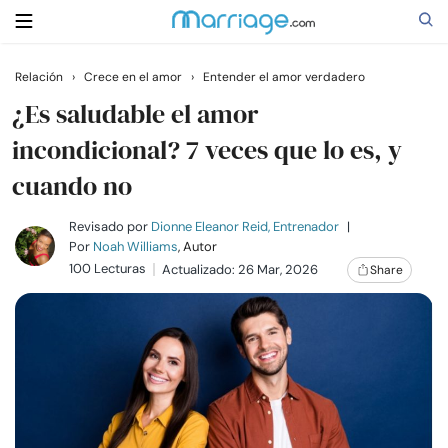
Relación
›
Crece en el amor
›
Entender el amor verdadero
Buscar
¿Es saludable el amor
incondicional? 7 veces que lo es, y
cuando no
Casarse
Revisado por
Dionne Eleanor Reid, Entrenador
|
Relaciones
Por
Noah Williams
, Autor
100 Lecturas
Actualizado: 26 Mar, 2026
Share
Familia
Ayuda
Cursos