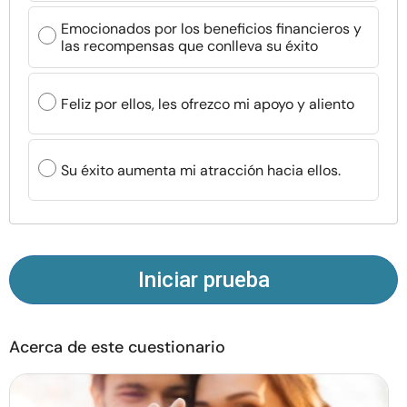
Recursos
Emocionados por los beneficios financieros y
las recompensas que conlleva su éxito
Comunidad
Feliz por ellos, les ofrezco mi apoyo y aliento
Encuentra un terapeuta
Idioma
Su éxito aumenta mi atracción hacia ellos.
ES
Sobre nosotros
Contáctanos
Escríbenos
Publicidad con
nosotros
Iniciar prueba
© Copyright 2026. Todos los derechos reservados.
Acerca de este cuestionario