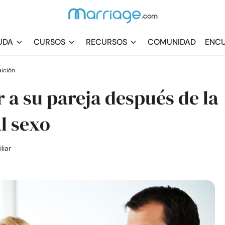
UDA
CURSOS
RECURSOS
COMUNIDAD
ENCU
aición
 a su pareja después de la
al sexo
liar