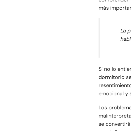
más importan
La p
habl
Si no lo entie
dormitorio s
resentimient
emocional y s
Los problema
malinterpreta
se convertirá