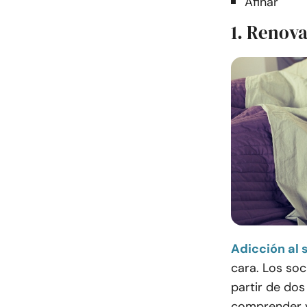
Afinar
1. Renova
Adicción al 
cara. Los so
partir de dos
comprender y 