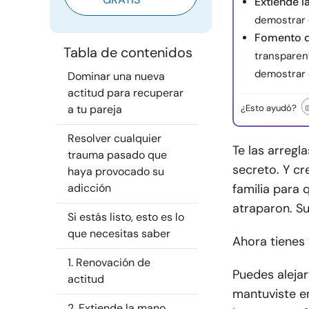
Extiende 
demostrar 
Fomento d
Tabla de contenidos
transparen
demostrar 
Dominar una nueva
actitud para recuperar
a tu pareja
¿Esto ayudó?
Resolver cualquier
Te las arregl
trauma pasado que
secreto. Y c
haya provocado su
adicción
familia para 
atraparon. S
Si estás listo, esto es lo
que necesitas saber
Ahora tienes 
1. Renovación de
Puedes alejar
actitud
mantuviste en
2. Extiende la mano