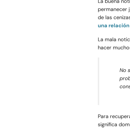
La buena noti
permanecer j
de las ceniza
una relación
La mala notic
hacer muchos
No s
prob
cons
Para recupera
significa do