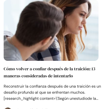
Recursos
Comunidad
Encuentra un terapeuta
Idioma
ES
Sobre nosotros
Contáctanos
Escríbenos
Publicidad con
Cómo volver a confiar después de la traición: 13
nosotros
maneras consideradas de intentarlo
© Copyright 2026. Todos los derechos reservados.
Reconstruir la confianza después de una traición es un
desafío profundo al que se enfrentan muchos.
[research_highlight content=\'Según unestudiode la…