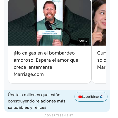
corto
¡No caigas en el bombardeo
Cursos de
amoroso! Espera el amor que
solo exag
crece lentamente |
Marriage
Marriage.com
Únete a millones que están
Suscribirse
construyendo
relaciones más
saludables y felices