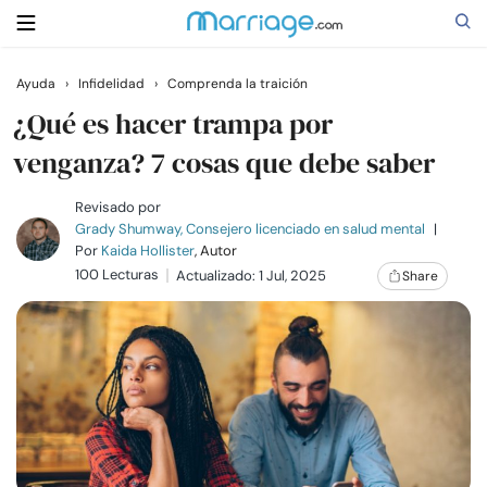
Ayuda
›
Infidelidad
›
Comprenda la traición
Buscar
¿Qué es hacer trampa por
venganza? 7 cosas que debe saber
Casarse
Revisado por
Grady Shumway, Consejero licenciado en salud mental
|
Por
Kaida Hollister
, Autor
Relaciones
100 Lecturas
Actualizado: 1 Jul, 2025
Share
Familia
Ayuda
Cursos