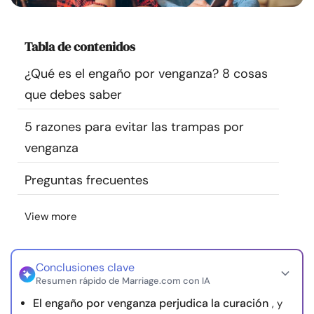
Recursos
Tabla de contenidos
Comunidad
¿Qué es el engaño por venganza? 8 cosas
Encuentra un terapeuta
que debes saber
5 razones para evitar las trampas por
Idioma
ES
venganza
Preguntas frecuentes
Sobre nosotros
Contáctanos
Escríbenos
Publicidad con
nosotros
View more
© Copyright 2026. Todos los derechos reservados.
Conclusiones clave
Resumen rápido de Marriage.com con IA
El engaño por venganza perjudica la curación
, y