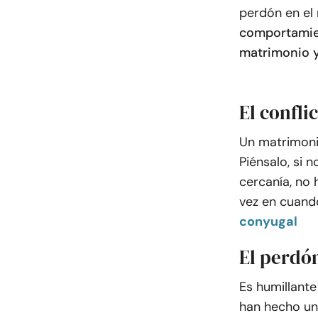
perdón en el
comportamien
matrimonio y
El confli
Un matrimonio
Piénsalo, si 
cercanía, no 
vez en cuando
conyugal
El perdón
Es humillant
han hecho un