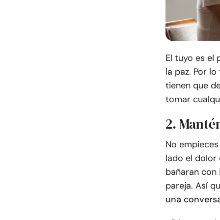
El tuyo es el
la paz. Por l
tienen que de
tomar cualqui
2. Mantén
No empieces a
lado el dolor 
bañaran con 
pareja. Así qu
una conversa