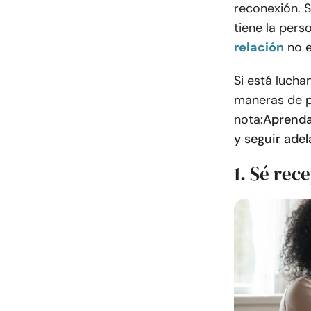
reconexión. Si
tiene la pers
relación
no e
Si está lucha
maneras de p
nota:
Aprenda 
y seguir adel
1. Sé rec