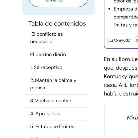
dolor del p
Empieza de
compartido
Tabla de contenidos
límites y r
El conflicto es
¿Esto ayudó?
necesario
El perdón diario
En su libro.
Le
1. Sé receptivo
que, después 
Kentucky que 
2. Mantén la calma y
casa. Allí, ll
piensa
había destrui
3. Vuelva a confiar
4. Aprecielos
Mira
5. Establece límites