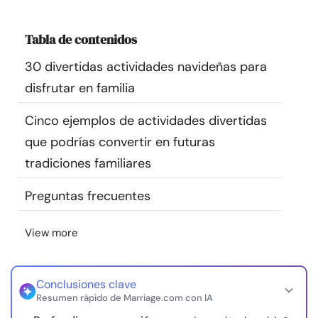
Recursos
Tabla de contenidos
Comunidad
30 divertidas actividades navideñas para
disfrutar en familia
Encuentra un terapeuta
Cinco ejemplos de actividades divertidas
Idioma
ES
que podrías convertir en futuras
tradiciones familiares
Preguntas frecuentes
Sobre nosotros
Contáctanos
Escríbenos
Publicidad con
nosotros
View more
© Copyright 2026. Todos los derechos reservados.
Conclusiones clave
Resumen rápido de Marriage.com con IA