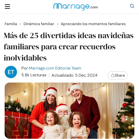
Familia
›
Dinámica familiar
›
Apreciando los momentos familiares
Buscar
Más de 25 divertidas ideas navideñas
familiares para crear recuerdos
inolvidables
Casarse
Por
Marriage.com Editorial Team
Relaciones
5.8k Lecturas
Actualizado: 5 Dec, 2024
Share
Familia
Ayuda
Cursos