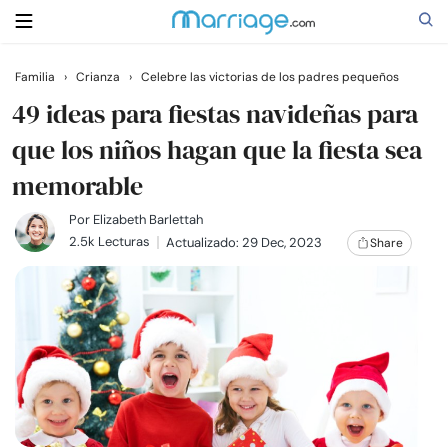
Familia
›
Crianza
›
Celebre las victorias de los padres pequeños
Buscar
49 ideas para fiestas navideñas para
que los niños hagan que la fiesta sea
memorable
Casarse
Por
Elizabeth Barlettah
Relaciones
2.5k Lecturas
Actualizado: 29 Dec, 2023
Share
Familia
Ayuda
Cursos