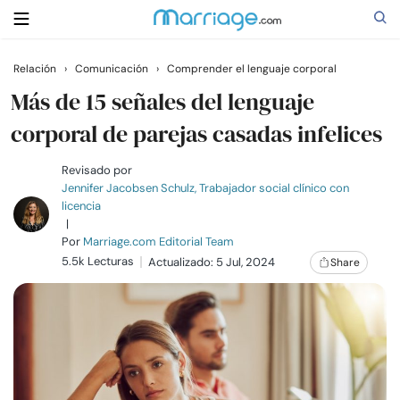
Relación
›
Comunicación
›
Comprender el lenguaje corporal
Buscar
Más de 15 señales del lenguaje
corporal de parejas casadas infelices
Casarse
Revisado por
Jennifer Jacobsen Schulz, Trabajador social clínico con
licencia
Relaciones
|
Por
Marriage.com Editorial Team
5.5k Lecturas
Familia
Actualizado: 5 Jul, 2024
Share
Ayuda
Cursos