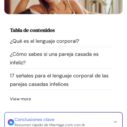
Recursos
Comunidad
Tabla de contenidos
Encuentra un terapeuta
¿Qué es el lenguaje corporal?
¿Cómo sabes si una pareja casada es
Idioma
ES
infeliz?
17 señales para el lenguaje corporal de las
Sobre nosotros
Contáctanos
Escríbenos
Publicidad con
parejas casadas infelices
nosotros
© Copyright 2026. Todos los derechos reservados.
View more
Conclusiones clave
Resumen rápido de Marriage.com con IA