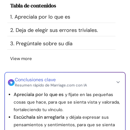
Tabla de contenidos
Recursos
1. Apreciala por lo que es
Comunidad
2. Deja de elegir sus errores triviales.
Encuentra un terapeuta
3. Pregúntale sobre su día
Idioma
ES
View more
Conclusiones clave
Sobre nosotros
Contáctanos
Escríbenos
Publicidad con
Resumen rápido de Marriage.com con IA
nosotros
Apreciala por lo que es
y fíjate en las pequeñas
© Copyright 2026. Todos los derechos reservados.
cosas que hace, para que se sienta vista y valorada,
fortaleciendo tu vínculo.
Escúchala sin arreglarla
y déjala expresar sus
pensamientos y sentimientos, para que se sienta