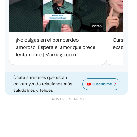
corto
¡No caigas en el bombardeo
Cursos de 
amoroso! Espera el amor que crece
exageració
lentamente | Marriage.com
Únete a millones que están
construyendo
relaciones más
Suscribirse
saludables y felices