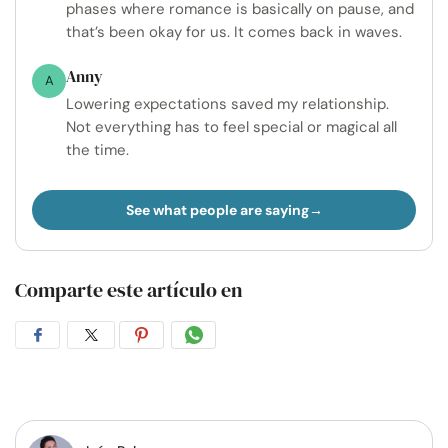
phases where romance is basically on pause, and
that’s been okay for us. It comes back in waves.
Anny
A
Lowering expectations saved my relationship.
Not everything has to feel special or magical all
the time.
See what people are saying
Comparte este artículo en
Compartir
Compartir
Compartir
Compartir
en
en
en
por
Facebook
Twitter
Pinterest
WhatsApp