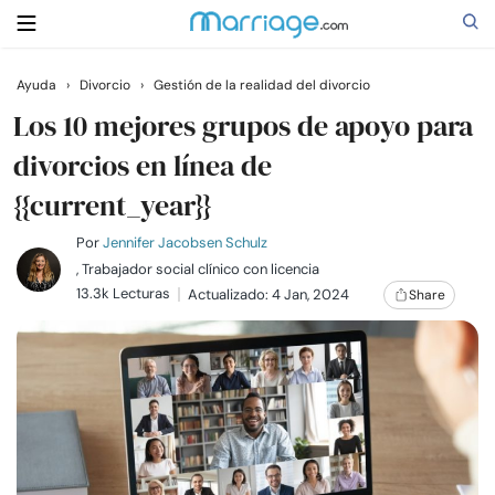
Ayuda
›
Divorcio
›
Gestión de la realidad del divorcio
Buscar
Los 10 mejores grupos de apoyo para
divorcios en línea de
{{current_year}}
Casarse
Por
Jennifer Jacobsen Schulz
Relaciones
, Trabajador social clínico con licencia
13.3k Lecturas
Actualizado: 4 Jan, 2024
Share
Familia
Ayuda
Cursos