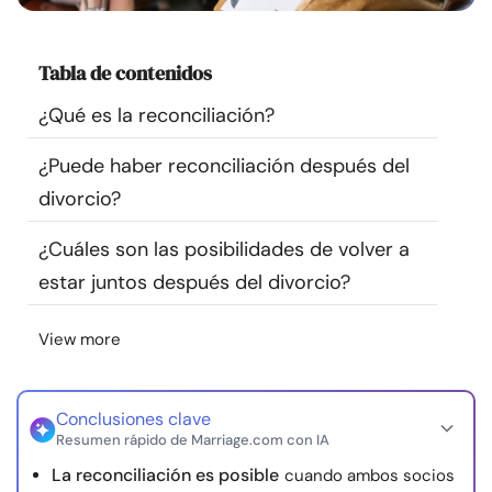
Recursos
Tabla de contenidos
Comunidad
¿Qué es la reconciliación?
Encuentra un terapeuta
¿Puede haber reconciliación después del
divorcio?
Idioma
ES
¿Cuáles son las posibilidades de volver a
estar juntos después del divorcio?
Sobre nosotros
Contáctanos
Escríbenos
Publicidad con
nosotros
View more
© Copyright 2026. Todos los derechos reservados.
Conclusiones clave
Resumen rápido de Marriage.com con IA
La reconciliación es posible
cuando ambos socios