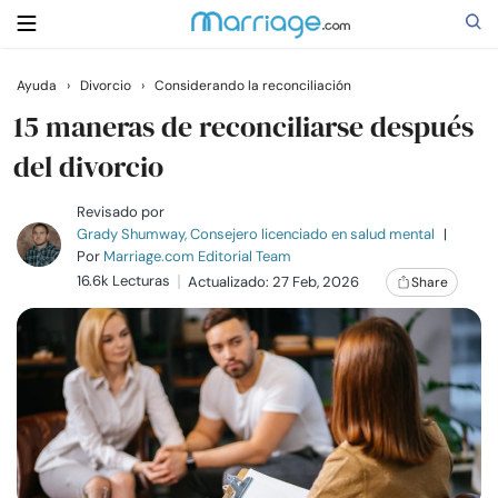
Ayuda
›
Divorcio
›
Considerando la reconciliación
Buscar
15 maneras de reconciliarse después
del divorcio
Casarse
Revisado por
Grady Shumway, Consejero licenciado en salud mental
|
Por
Marriage.com Editorial Team
Relaciones
16.6k Lecturas
Actualizado: 27 Feb, 2026
Share
Familia
Ayuda
Cursos