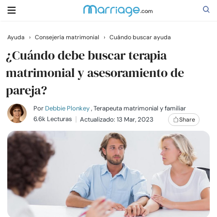
Ayuda
›
Consejería matrimonial
›
Cuándo buscar ayuda
Buscar
¿Cuándo debe buscar terapia
matrimonial y asesoramiento de
pareja?
Casarse
Por
Debbie Plonkey
, Terapeuta matrimonial y familiar
Relaciones
6.6k Lecturas
Actualizado: 13 Mar, 2023
Share
Familia
Ayuda
Cursos