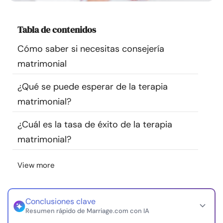
Recursos
Tabla de contenidos
Comunidad
Cómo saber si necesitas consejería
matrimonial
Encuentra un terapeuta
¿Qué se puede esperar de la terapia
Idioma
ES
matrimonial?
¿Cuál es la tasa de éxito de la terapia
Sobre nosotros
Contáctanos
Escríbenos
Publicidad con
matrimonial?
nosotros
View more
© Copyright 2026. Todos los derechos reservados.
Conclusiones clave
Resumen rápido de Marriage.com con IA