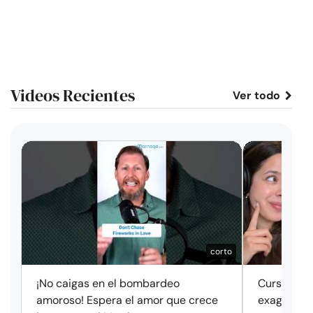
Videos Recientes
Ver todo
corto
¡No caigas en el bombardeo
Cursos de 
amoroso! Espera el amor que crece
exageració