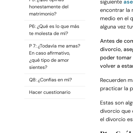
siguiente
ase
honestamente del
encontrar la
matrimonio?
medio en el q
P6: ¿Qué es lo que más
alguna vez tu
te molesta de mí?
Antes de com
P 7: ¿Todavía me amas?
divorcio, as
En caso afirmativo,
poder tomar 
¿qué tipo de amor
volver a esta
sientes?
Q8: ¿Confías en mí?
Recuerden man
practicar la 
Hacer cuestionario
Estas son al
divorcio que 
el divorcio e