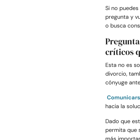
Si no puedes
pregunta y vu
o busca cons
Pregunta
críticos
Esta no es s
divorcio, tam
cónyuge antes
Comunicarse
hacia la solu
Dado que está
permita que 
más importan