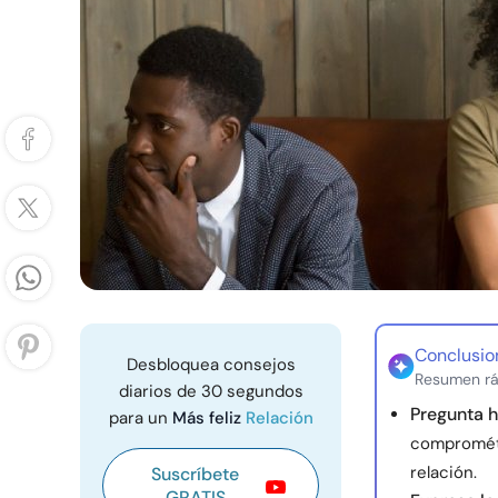
Conclusio
Desbloquea consejos
Resumen rá
diarios de 30 segundos
Pregunta 
para un
Más feliz
Relación
comprométa
relación.
Suscríbete
GRATIS