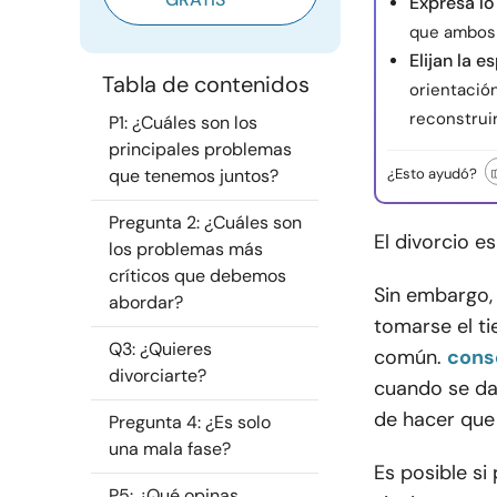
Expresa lo
que ambos 
Elijan la e
Tabla de contenidos
orientació
reconstruir
P1: ¿Cuáles son los
principales problemas
que tenemos juntos?
¿Esto ayudó?
Pregunta 2: ¿Cuáles son
El divorcio e
los problemas más
críticos que debemos
Sin embargo, 
abordar?
tomarse el t
Q3: ¿Quieres
común.
cons
divorciarte?
cuando se da
de hacer que 
Pregunta 4: ¿Es solo
una mala fase?
Es posible si
P5: ¿Qué opinas