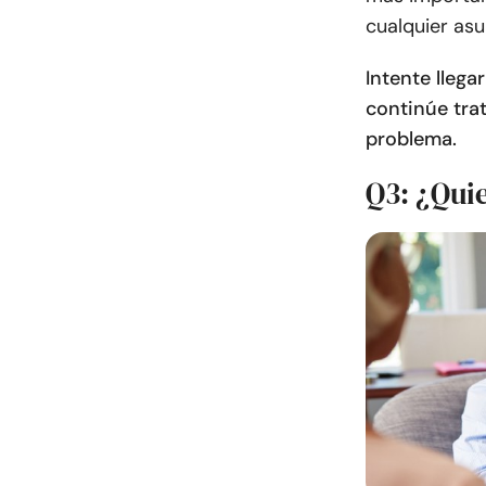
cualquier as
Intente llega
continúe tra
problema.
Q3: ¿Quie