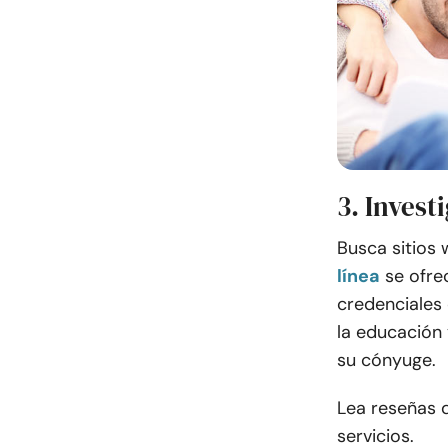
3. Invest
Busca sitios
línea
se ofre
credenciales 
la educación 
su cónyuge.
Lea reseñas d
servicios.