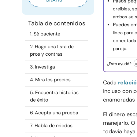
Pasos peq
creíbles, s
ambos se s
Tabla de contenidos
Puedes emp
línea para 
1. Sé paciente
conectada 
2. Haga una lista de
pareja.
pros y contras
¿Esto ayudó?
3. Investiga
4. Mira los precios
Cada
relaci
incluso con 
5. Encuentra historias
enamoradas
de éxito
6. Acepta una prueba
El dinero es
manejarlo. O
7. Habla de miedos
todavía haya