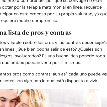
 abierto a comprender por qué su cónyuge no está
 optar por la terapia matrimonial en línea, recuerde
icipar en este proceso por su propia voluntad, ya qu
a requiere mucho compromiso.
na lista de pros y contras
tos y hablen sobre los pros y los contras de
consejerí
n línea.
¿Qué bien podría salir de esto? ¿Cuáles son
riesgos involucrados? Es una buena idea ponerlo todo
a que ambos puedan verlo por sí mismos.
tantos pros como contras; aun así, cada uno puede ve
enientes son algo con lo que está dispuesto a vivir.