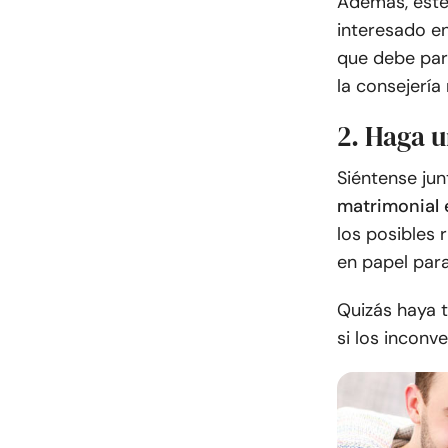
Además, esté
interesado en
que debe part
la consejerí
2. Haga u
Siéntense jun
matrimonial e
los posibles 
en papel par
Quizás haya 
si los inconv