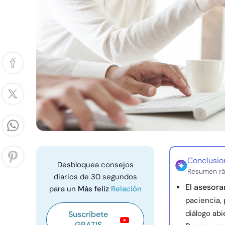
Conclusio
Desbloquea consejos
Resumen rá
diarios de 30 segundos
El asesora
para un
Más feliz
Relación
paciencia,
diálogo abi
Suscríbete
GRATIS