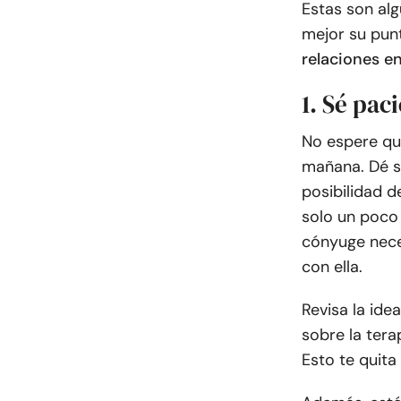
Estas son al
mejor su punt
relaciones en
1. Sé pac
No espere qu
mañana. Dé s
posibilidad d
solo un poco
cónyuge nece
con ella.
Revisa la id
sobre la ter
Esto te quita 