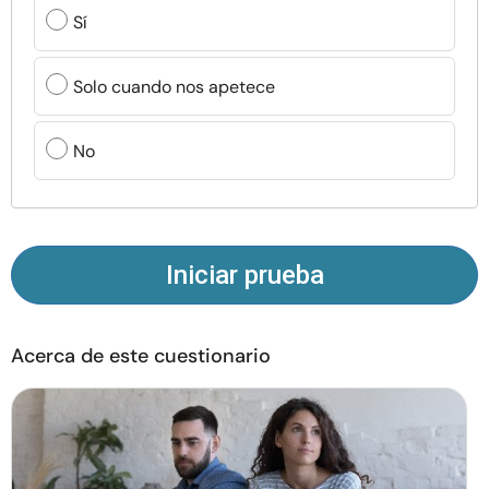
Recursos
Sí
Comunidad
Solo cuando nos apetece
Encuentra un terapeuta
No
Idioma
ES
Iniciar prueba
Sobre nosotros
Contáctanos
Escríbenos
Publicidad con
nosotros
© Copyright 2026. Todos los derechos reservados.
Acerca de este cuestionario