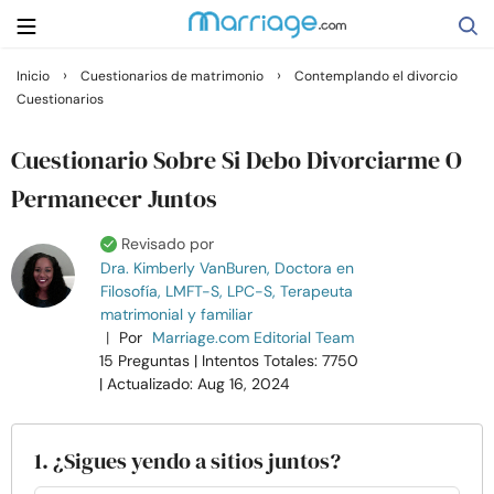
›
›
Inicio
Cuestionarios de matrimonio
Contemplando el divorcio
Cuestionarios
Buscar
Cuestionario Sobre Si Debo Divorciarme O
Casarse
Permanecer Juntos
Revisado por
Relaciones
Dra. Kimberly VanBuren, Doctora en
Filosofía, LMFT-S, LPC-S, Terapeuta
matrimonial y familiar
Familia
|
Por
Marriage.com Editorial Team
15 Preguntas
| Intentos Totales: 7750
Ayuda
| Actualizado: Aug 16, 2024
Cursos
1. ¿Sigues yendo a sitios juntos?