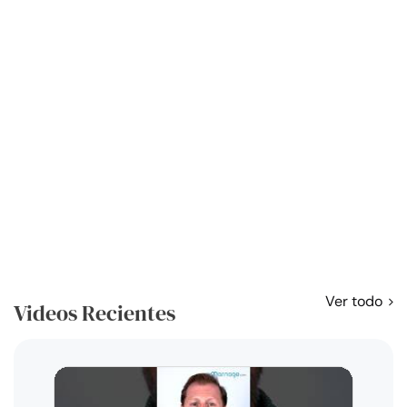
Ver todo
Videos Recientes
Curso
exag