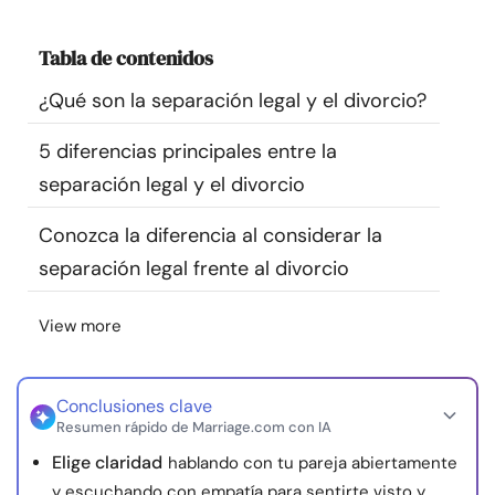
Recursos
Tabla de contenidos
Comunidad
¿Qué son la separación legal y el divorcio?
Encuentra un terapeuta
5 diferencias principales entre la
separación legal y el divorcio
Idioma
ES
Conozca la diferencia al considerar la
separación legal frente al divorcio
Sobre nosotros
Contáctanos
Escríbenos
Publicidad con
View more
nosotros
© Copyright 2026. Todos los derechos reservados.
Conclusiones clave
Resumen rápido de Marriage.com con IA
Elige claridad
hablando con tu pareja abiertamente
y escuchando con empatía para sentirte visto y