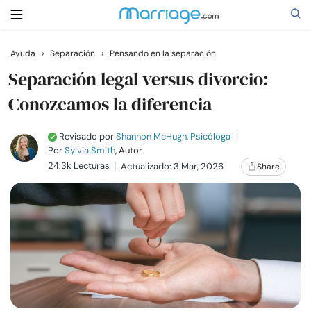
Ayuda
›
Separación
›
Pensando en la separación
Buscar
Separación legal versus divorcio:
Conozcamos la diferencia
Casarse
Revisado por
Shannon McHugh, Psicóloga
|
Por
Sylvia Smith
, Autor
Relaciones
24.3k Lecturas
Actualizado: 3 Mar, 2026
Share
Familia
Ayuda
Cursos