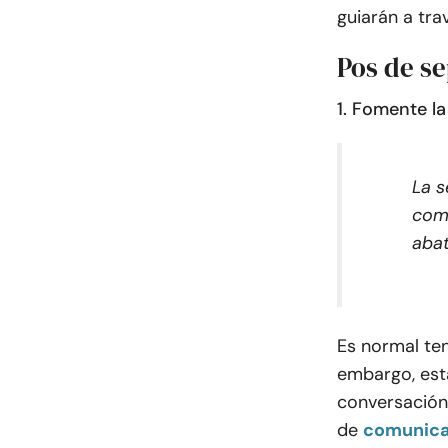
guiarán a trav
Pos de se
1. Fomente l
La s
como
aba
Es normal te
embargo, est
conversación 
de
comunica