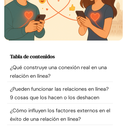
Recursos
Comunidad
Encuentra un terapeuta
Idioma
ES
Tabla de contenidos
¿Qué construye una conexión real en una
relación en línea?
Sobre nosotros
Contáctanos
Escríbenos
Publicidad con
nosotros
¿Pueden funcionar las relaciones en línea?
© Copyright 2026. Todos los derechos reservados.
9 cosas que los hacen o los deshacen
¿Cómo influyen los factores externos en el
éxito de una relación en línea?