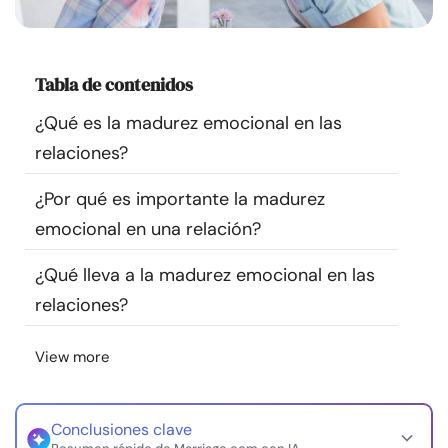
Recursos
Comunidad
Tabla de contenidos
¿Qué es la madurez emocional en las
Encuentra un terapeuta
relaciones?
Idioma
ES
¿Por qué es importante la madurez
emocional en una relación?
¿Qué lleva a la madurez emocional en las
Sobre nosotros
Contáctanos
Escríbenos
Publicidad con
nosotros
relaciones?
© Copyright 2026. Todos los derechos reservados.
View more
Conclusiones clave