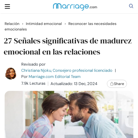
Relación
›
Intimidad emocional
›
Reconocer las necesidades
emocionales
Buscar
27 Señales significativas de madurez
emocional en las relaciones
Casarse
Revisado por
Christiana Njoku, Consejero profesional licenciado
|
Relaciones
Por
Marriage.com Editorial Team
7.9k Lecturas
Actualizado: 13 Dec, 2024
Share
Familia
Ayuda
Cursos