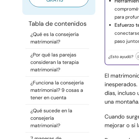
Herramient
comprométa
para profun
Tabla de contenidos
Esfuerzo 
conectarse
¿Qué es la consejería
paso juntos
matrimonial?
¿Por qué las parejas
¿Esto ayudó?
consideran la terapia
matrimonial?
El matrimonio
¿Funciona la consejería
inesperados. 
matrimonial? 9 cosas a
días, inclus
tener en cuenta
una montaña
¿Qué sucede en la
Cuando surge
consejería
mejorar o si 
matrimonial?
7 maneras de