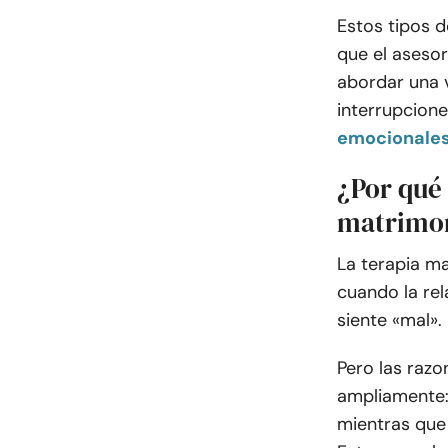
Estos tipos d
que el aseso
abordar una v
interrupcion
emocionales
¿Por qué 
matrimo
La terapia m
cuando la re
siente «mal».
Pero las razo
ampliamente: 
mientras que 