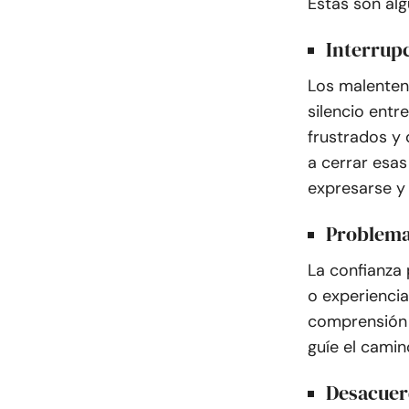
Estas son al
Interrup
Los malentend
silencio ent
frustrados y
a cerrar esa
expresarse y
Problema
La confianza 
o experiencia
comprensión y
guíe el camin
Desacuer