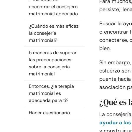
Para muchos, 
encontrar el consejero
persiste, lle
matrimonial adecuado
Buscar la ay
¿Cuándo es más eficaz
o encontrar f
la consejería
conectarse, c
matrimonial?
bien.
5 maneras de superar
las preocupaciones
Sin embargo, 
sobre la consejería
esfuerzo son 
matrimonial
puente hacia 
Entonces, ¿la terapia
asociación pa
matrimonial es
¿Qué es 
adecuada para ti?
Hacer cuestionario
La consejería
ayudar a las
y construir u