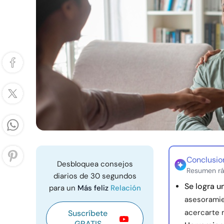
Conclusio
Desbloquea consejos
Resumen rá
diarios de 30 segundos
Se logra 
para un
Más feliz
Relación
asesoramie
acercarte 
Suscríbete
GRATIS