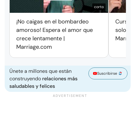
corto
¡No caigas en el bombardeo
Cursos de
amoroso! Espera el amor que
solo exag
crece lentamente |
Marriage
Marriage.com
Únete a millones que están
Suscribirse
construyendo
relaciones más
saludables y felices