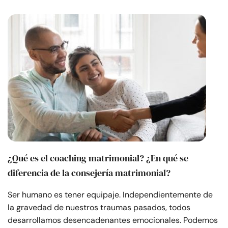
Recursos
Comunidad
Encuentra un terapeuta
Idioma
ES
Sobre nosotros
Contáctanos
Escríbenos
Publicidad con
nosotros
¿Qué es el coaching matrimonial? ¿En qué se
© Copyright 2026. Todos los derechos reservados.
diferencia de la consejería matrimonial?
Ser humano es tener equipaje. Independientemente de
la gravedad de nuestros traumas pasados, todos
desarrollamos desencadenantes emocionales. Podemos