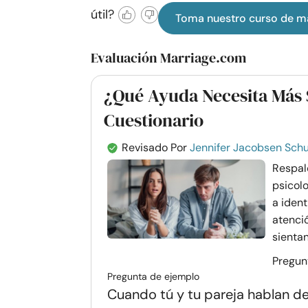
útil?
Toma nuestro curso de m
Evaluación Marriage.com
¿Qué Ayuda Necesita Más 
Cuestionario
Revisado Por
Jennifer Jacobsen Schu
Respald
psicol
a ident
atenci
sientan
Pregunt
Pregunta de ejemplo
Cuando tú y tu pareja hablan de