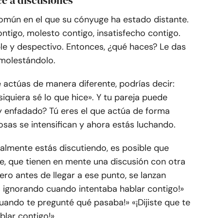
e a discusiones
omún en el que su cónyuge ha estado distante.
ontigo, molesto contigo, insatisfecho contigo.
ble y despectivo. Entonces, ¿qué haces? Le das
 molestándolo.
 actúas de manera diferente, podrías decir:
iquiera sé lo que hice». Y tu pareja puede
oy enfadado? Tú eres el que actúa de forma
sas se intensifican y ahora estás luchando.
almente estás discutiendo, es posible que
e, que tienen en mente una discusión con otra
ro antes de llegar a ese punto, se lanzan
 ignorando cuando intentaba hablar contigo!»
 cuando te pregunté qué pasaba!» «¡Dijiste que te
lar contigo!».