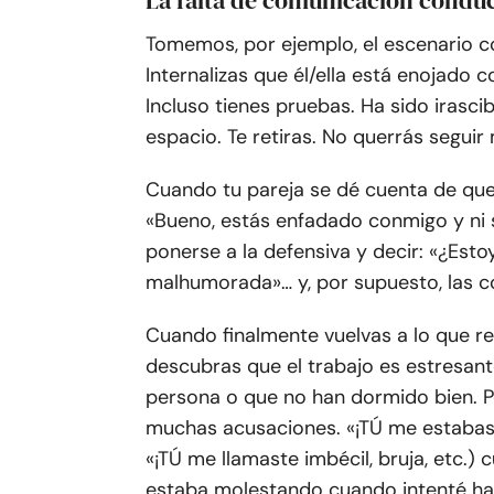
La falta de comunicación conduc
Tomemos, por ejemplo, el escenario c
Internalizas que él/ella está enojado c
Incluso tienes pruebas. Ha sido irasci
espacio. Te retiras. No querrás seguir
Cuando tu pareja se dé cuenta de que
«Bueno, estás enfadado conmigo y ni s
ponerse a la defensiva y decir: «¿Est
malhumorada»… y, por supuesto, las co
Cuando finalmente vuelvas a lo que re
descubras que el trabajo es estresant
persona o que no han dormido bien. Pe
muchas acusaciones. «¡TÚ me estabas
«¡TÚ me llamaste imbécil, bruja, etc.)
estaba molestando cuando intenté hab