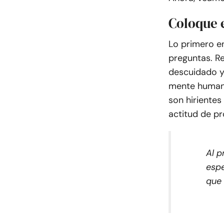
Coloque 
Lo primero en
preguntas. R
descuidado y
mente humana
son hirientes
actitud de pr
Al p
espe
que 