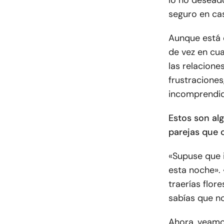
seguro en cas
Aunque está 
de vez en cu
las relacione
frustracione
incomprendid
Estos son al
parejas que 
«Supuse que i
esta noche».
traerías flor
sabías que no 
Ahora, veamo