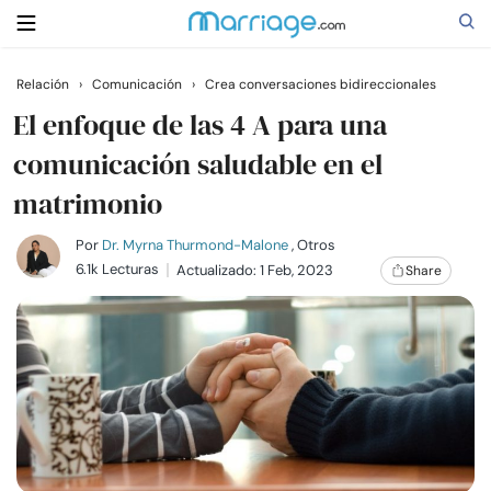
Relación
›
Comunicación
›
Crea conversaciones bidireccionales
Buscar
El enfoque de las 4 A para una
comunicación saludable en el
matrimonio
Casarse
Por
Dr. Myrna Thurmond-Malone
, Otros
Relaciones
6.1k Lecturas
Actualizado: 1 Feb, 2023
Share
Familia
Ayuda
Cursos