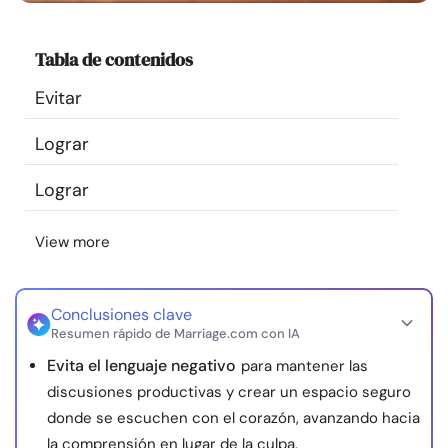
Recursos
Tabla de contenidos
Comunidad
Evitar
Encuentra un terapeuta
Lograr
Lograr
Idioma
ES
View more
Sobre nosotros
Contáctanos
Escríbenos
Publicidad con
nosotros
Conclusiones clave
© Copyright 2026. Todos los derechos reservados.
Resumen rápido de Marriage.com con IA
Evita el lenguaje negativo
para mantener las
discusiones productivas y crear un espacio seguro
donde se escuchen con el corazón, avanzando hacia
la comprensión en lugar de la culpa.