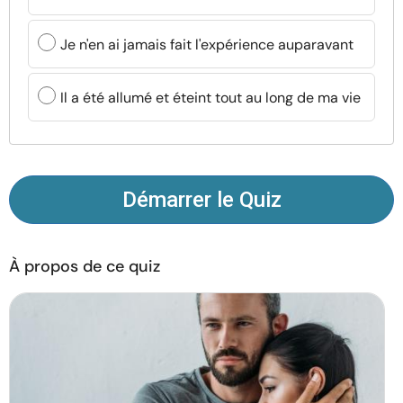
Ressources
Je n'en ai jamais fait l'expérience auparavant
Communauté
Il a été allumé et éteint tout au long de ma vie
Trouver un thérapeute
Langue
FR
Démarrer le Quiz
À propos de nous
Contact
Écrivez pour nous
Publicité avec
nous
À propos de ce quiz
© Copyright 2026. Tous droits réservés.