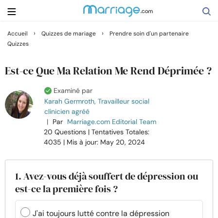
›
›
Accueil
Quizzes de mariage
Prendre soin d'un partenaire
Quizzes
Rechercher
Est-ce Que Ma Relation Me Rend Déprimée ?
Se marier
Examiné par
Karah Germroth, Travailleur social
clinicien agréé
Relations
|
Par
Marriage.com Editorial Team
20 Questions
| Tentatives Totales:
Famille
4035
| Mis à jour: May 20, 2024
Aide
1. Avez-vous déjà souffert de dépression ou
est-ce la première fois ?
Cours
J'ai toujours lutté contre la dépression